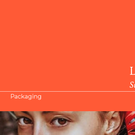
L
S
Packaging