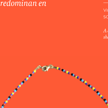
 predominan en
Vi
S
A 
sh