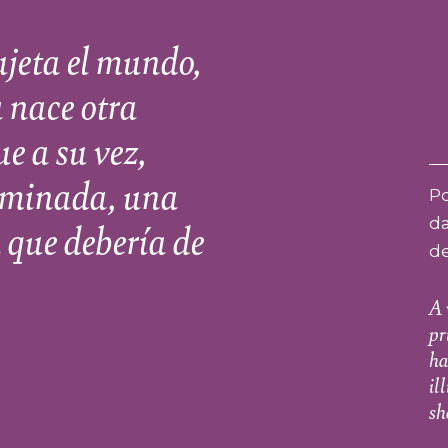
jeta el mundo,
a nace otra
ue a su vez,
luminada, una
Po
 que debería de
da
de
A 
pr
ha
il
sh