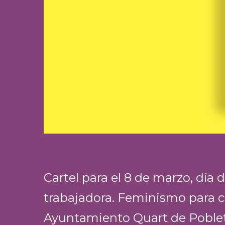
Cartel para el 8 de marzo, día 
trabajadora. Feminismo para 
Ayuntamiento Quart de Poblet.