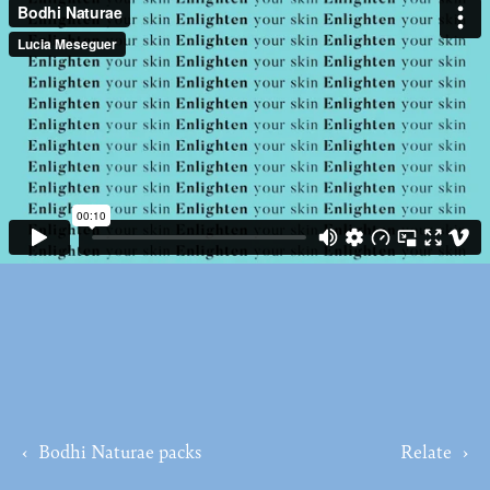
‹
Bodhi Naturae packs
Relate
›